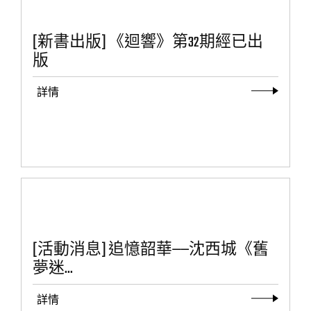
[新書出版] 《迴響》第32期經已出
版
詳情
[活動消息] 追憶韶華——沈西城《舊
夢迷...
詳情