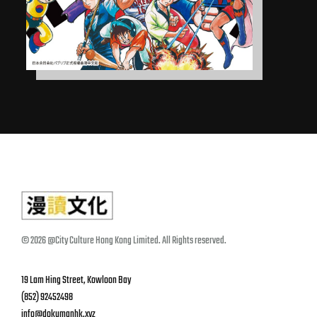
© 2026 @City Culture Hong Kong Limited. All Rights reserved.
19 Lam Hing Street, Kowloon Bay
(852) 92452498
info@dokumanhk.xyz