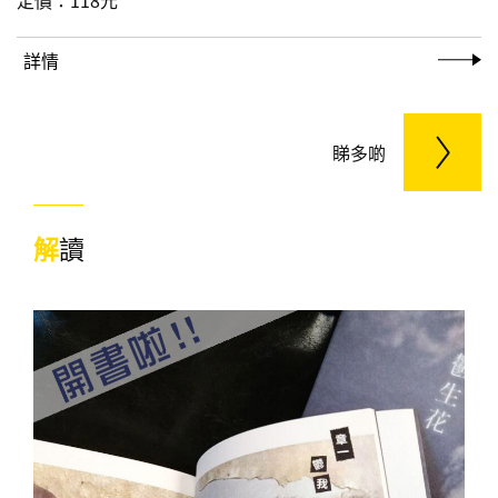
定價：
118元
詳情
睇多啲
解
讀