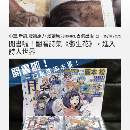
心靈, 新詩, 漫讀原力, 漫讀原力HKForce, 香港出版, 香
25 / 01 / 2023
港印刷, 香港原創,
開書啦！翻看詩集《鬱生花》，進入
詩人世界