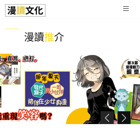
Skip to main content
漫讀
推
介