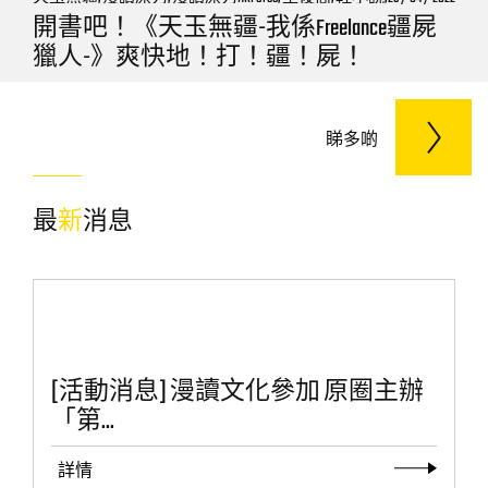
香港出版, 香港創作, 香港遊,
開書吧！《天玉無疆-我係Freelance疆屍
獵人-》爽快地！打！疆！屍！
睇多啲
最
新
消息
[活動消息] 漫讀文化參加 原圈主辦
「第...
詳情