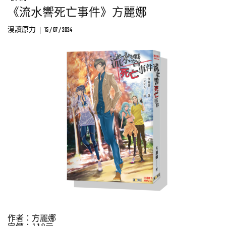
《流水響死亡事件》方麗娜
漫讀原力
15 / 07 / 2024
作者：
方麗娜