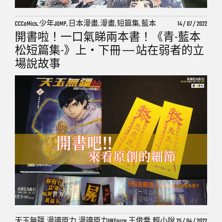
CCCoMics, 少年JUMP, 日本漫畫, 漫畫, 短篇集, 藍本
14 / 07 / 2022
松,
開書啦！一口氣睇兩本書！《青-藍本
松短篇集-》上・下冊 —— 站在弱者的立
場說故事
天玉無疆, 漫讀原力, 漫讀原力HKForce, 王俊喬, 輕小說,
25 / 04 / 2022