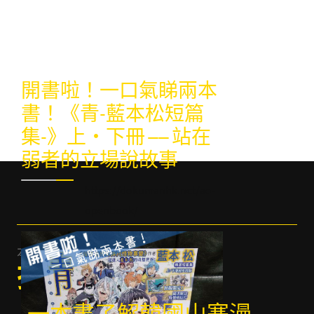
開書啦！一口氣睇兩本
書！《青-藍本松短篇
集-》上・下冊 —— 站在
弱者的立場說故事
https://dokumanhk.net/ao-
openbook/
本期
推介