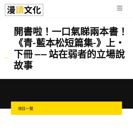
Skip to main content
開書啦！一口氣睇兩本書！
《青-藍本松短篇集-》上・
下冊 —— 站在弱者的立場說
故事
項目一覽