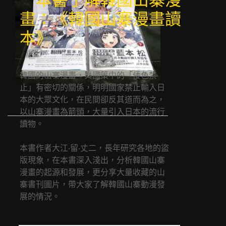
一本書了解韓國山寨漫
畫：《韓國山寨漫畫讀
本》
韓國的山寨漫畫，與國策中的「倭色禁
止」有密切的關係，明明國家禁止輸入日
本的大眾文化，在民間卻反其道而為之，
以山寨漫畫為箭頭，大量引入日本的流行
讀物。
本書作者大江‧留‧丈二，長年研究各地的盜
版現象，在本書深入淺出，分析韓國山寨
漫畫的起源和發展，更分享大量收藏的山
寨書刊圖片，帶大家了解韓國山寨動漫發
展的情況。