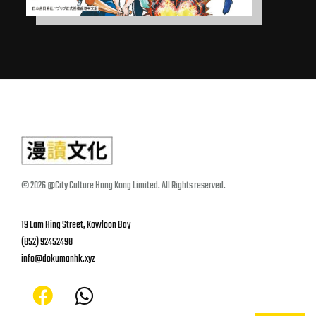
© 2026 @City Culture Hong Kong Limited. All Rights reserved.
19 Lam Hing Street, Kowloon Bay
(852) 92452498
info@dokumanhk.xyz