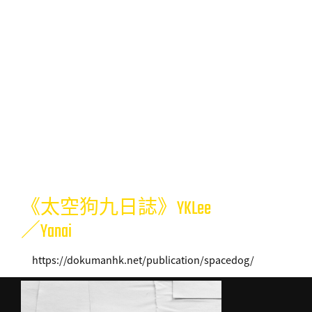
《太空狗九日誌》YKLee
／Yanai
https://dokumanhk.net/publication/spacedog/